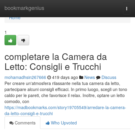
Home
bookmarkgenius
Togg
navi
Home
1
completare la Camera da
Letto: Consigli e Trucchi
mohamadhsin267666
419 days ago
News
Discuss
Per creare un'atmosfera rilassante nella tua camera da letto,
partecipare alcuni consigli efficaci. In primo luogo, scegli un tono
caldo per le pareti, che favorisce il relax. Inoltre, optare un letto
comodo, con
https://madbookmarks.com/story19705549/arredare-la-camera-
da-letto-consigli-e-trucchi
Comments
Who Upvoted