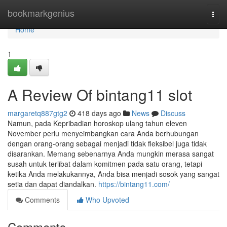
Home
bookmarkgenius
Togg
navi
Home
1
A Review Of bintang11 slot
margaretq887gtg2
418 days ago
News
Discuss
Namun, pada Kepribadian horoskop ulang tahun eleven
November perlu menyeimbangkan cara Anda berhubungan
dengan orang-orang sebagai menjadi tidak fleksibel juga tidak
disarankan. Memang sebenarnya Anda mungkin merasa sangat
susah untuk terlibat dalam komitmen pada satu orang, tetapi
ketika Anda melakukannya, Anda bisa menjadi sosok yang sangat
setia dan dapat diandalkan.
https://bintang11.com/
Comments
Who Upvoted
Comments