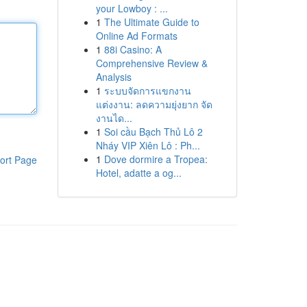
your Lowboy : ...
1
The Ultimate Guide to
Online Ad Formats
1
88i Casino: A
Comprehensive Review &
Analysis
1
ระบบจัดการแขกงาน
แต่งงาน: ลดความยุ่งยาก จัด
งานได...
1
Soi cầu Bạch Thủ Lô 2
Nháy VIP Xiên Lô : Ph...
1
Dove dormire a Tropea:
ort Page
Hotel, adatte a og...