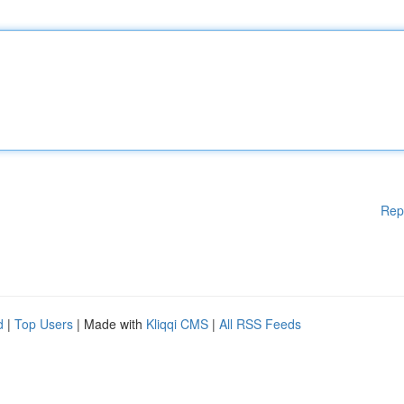
Rep
d
|
Top Users
| Made with
Kliqqi CMS
|
All RSS Feeds