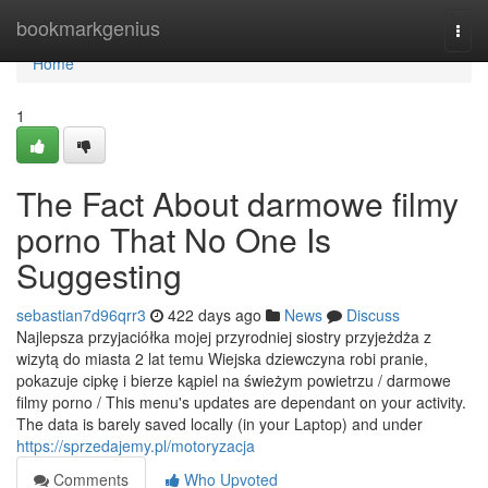
Home
bookmarkgenius
Togg
navi
Home
1
The Fact About darmowe filmy
porno That No One Is
Suggesting
sebastian7d96qrr3
422 days ago
News
Discuss
Najlepsza przyjaciółka mojej przyrodniej siostry przyjeżdża z
wizytą do miasta 2 lat temu Wiejska dziewczyna robi pranie,
pokazuje cipkę i bierze kąpiel na świeżym powietrzu / darmowe
filmy porno / This menu's updates are dependant on your activity.
The data is barely saved locally (in your Laptop) and under
https://sprzedajemy.pl/motoryzacja
Comments
Who Upvoted