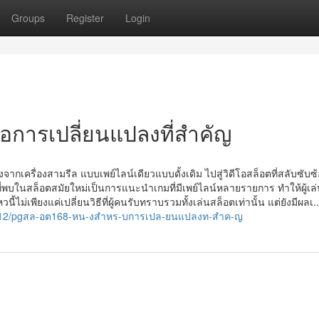
Groups
Register
Login
่อการเปลี่ยนแปลงที่สำคัญ
กเครื่องสามรีล แบบเพย์ไลน์เดียวแบบดั้งเดิม ไปสู่วิดีโอสล็อตที่สลับซับซ้
ที่พบในสล็อตสมัยใหม่เป็นการแนะนำเกมที่มีเพย์ไลน์หลายรายการ ทำให้ผู้เล่
่เพียงแค่เปลี่ยนวิธีที่ผู้คนรับทราบรวมทั้งเล่นสล็อตเท่านั้น แต่ยังมีผลเ..
847512/pgสล-อต168-หน-งสำหร-บการเปล-ยนแปลงท-สำค-ญ