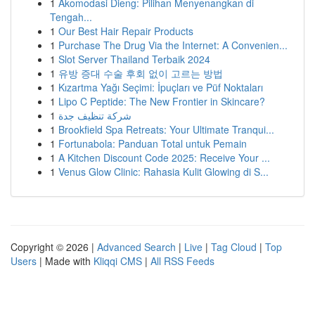
1
Akomodasi Dieng: Pilihan Menyenangkan di
Tengah...
1
Our Best Hair Repair Products
1
Purchase The Drug Via the Internet: A Convenien...
1
Slot Server Thailand Terbaik 2024
1
유방 증대 수술 후회 없이 고르는 방법
1
Kızartma Yağı Seçimi: İpuçları ve Püf Noktaları
1
Lipo C Peptide: The New Frontier in Skincare?
1
شركة تنظيف جدة
1
Brookfield Spa Retreats: Your Ultimate Tranqui...
1
Fortunabola: Panduan Total untuk Pemain
1
A Kitchen Discount Code 2025: Receive Your ...
1
Venus Glow Clinic: Rahasia Kulit Glowing di S...
Copyright © 2026 |
Advanced Search
|
Live
|
Tag Cloud
|
Top
Users
| Made with
Kliqqi CMS
|
All RSS Feeds