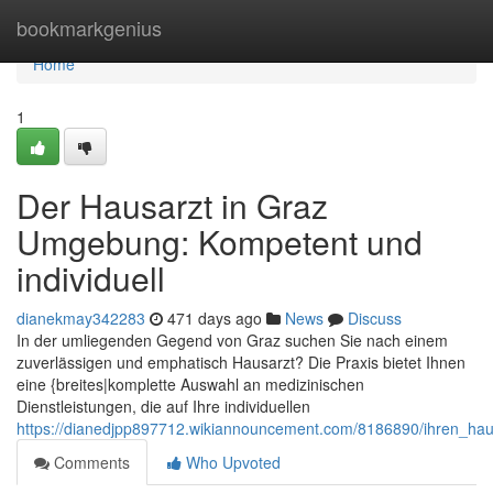
Home
bookmarkgenius
Home
1
Der Hausarzt in Graz
Umgebung: Kompetent und
individuell
dianekmay342283
471 days ago
News
Discuss
In der umliegenden Gegend von Graz suchen Sie nach einem
zuverlässigen und emphatisch Hausarzt? Die Praxis bietet Ihnen
eine {breites|komplette Auswahl an medizinischen
Dienstleistungen, die auf Ihre individuellen
https://dianedjpp897712.wikiannouncement.com/8186890/ihren_ha
Comments
Who Upvoted