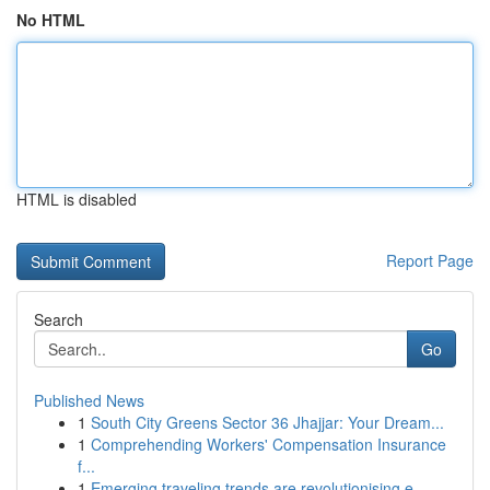
No HTML
HTML is disabled
Report Page
Search
Go
Published News
1
South City Greens Sector 36 Jhajjar: Your Dream...
1
Comprehending Workers' Compensation Insurance
f...
1
Emerging traveling trends are revolutionising e...