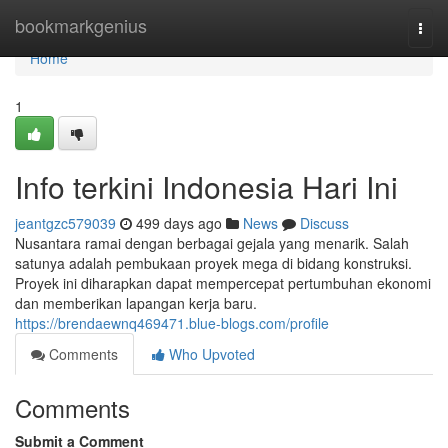
Home
bookmarkgenius
Togg
navi
Home
1
Info terkini Indonesia Hari Ini
jeantgzc579039
499 days ago
News
Discuss
Nusantara ramai dengan berbagai gejala yang menarik. Salah
satunya adalah pembukaan proyek mega di bidang konstruksi.
Proyek ini diharapkan dapat mempercepat pertumbuhan ekonomi
dan memberikan lapangan kerja baru.
https://brendaewnq469471.blue-blogs.com/profile
Comments
Who Upvoted
Comments
Submit a Comment