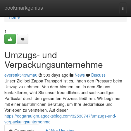
Home
bookmarkgenius
Togg
navi
Home
1
Umzugs- und
Verpackungsunternehme
everettk543wma0
503 days ago
News
Discuss
Unser Ziel bei Zappa Transport ist es, Ihnen den Pressure beim
Umzug zu nehmen. Von dem Moment an, in dem Sie uns
kontaktieren, wird Sie unser freundliches und sachkundiges
Particular durch den gesamten Prozess fileühren. Wir beginnen
mit einer ausführlichen Beratung, um Ihre Bedürfnisse und
Vorlieben zu verstehen. Auf dieser
https://edgaraulgm.ageeksblog.com/32530747/umzugs-und-
verpackungsunternehme
Comments
Who Upvoted