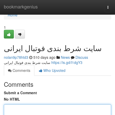
Home
bookmarkgenius
Togg
navi
Home
1
سایت شرط بندی فوتبال ایرانی
nolan9p78htd3
510 days ago
News
Discuss
سایت شرط بندی فوتبال ایرانی
https://is.gd/l1dgY3
Comments
Who Upvoted
Comments
Submit a Comment
No HTML