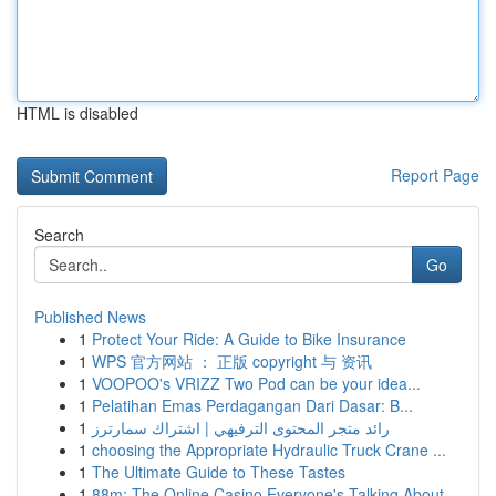
HTML is disabled
Report Page
Search
Go
Published News
1
Protect Your Ride: A Guide to Bike Insurance
1
WPS 官方网站 ： 正版 copyright 与 资讯
1
VOOPOO's VRIZZ Two Pod can be your idea...
1
Pelatihan Emas Perdagangan Dari Dasar: B...
1
رائد متجر المحتوى الترفيهي | اشتراك سمارترز
1
choosing the Appropriate Hydraulic Truck Crane ...
1
The Ultimate Guide to These Tastes
1
88m: The Online Casino Everyone's Talking About