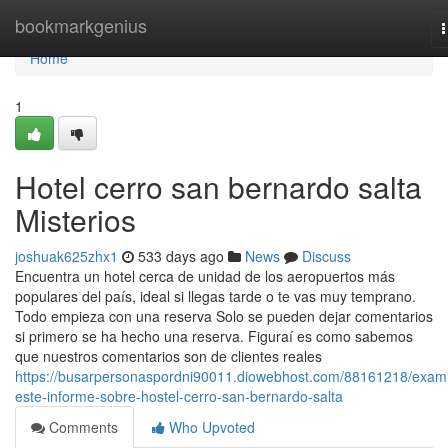
Home
bookmarkgenius
n
Home
1
Hotel cerro san bernardo salta
Misterios
joshuak625zhx1
533 days ago
News
Discuss
Encuentra un hotel cerca de unidad de los aeropuertos más
populares del país, ideal si llegas tarde o te vas muy temprano.
Todo empieza con una reserva Solo se pueden dejar comentarios
si primero se ha hecho una reserva. Figuraí es como sabemos
que nuestros comentarios son de clientes reales
https://busarpersonaspordni90011.diowebhost.com/88161218/exam
este-informe-sobre-hostel-cerro-san-bernardo-salta
Comments
Who Upvoted