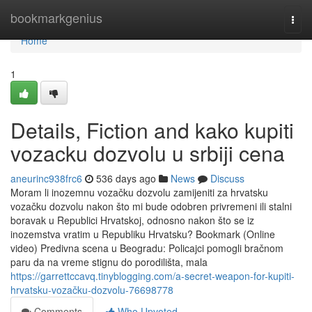
Home
bookmarkgenius
Togg
navi
Home
1
Details, Fiction and kako kupiti
vozacku dozvolu u srbiji cena
aneurinc938frc6
536 days ago
News
Discuss
Moram li inozemnu vozačku dozvolu zamijeniti za hrvatsku
vozačku dozvolu nakon što mi bude odobren privremeni ili stalni
boravak u Republici Hrvatskoj, odnosno nakon što se iz
inozemstva vratim u Republiku Hrvatsku? Bookmark (Online
video) Predivna scena u Beogradu: Policajci pomogli bračnom
paru da na vreme stignu do porodilišta, mala
https://garrettccavq.tinyblogging.com/a-secret-weapon-for-kupiti-
hrvatsku-vozačku-dozvolu-76698778
Comments
Who Upvoted