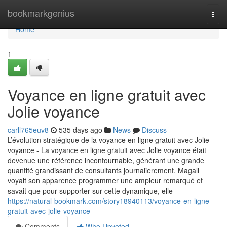
Home
bookmarkgenius
Togg
navi
Home
1
Voyance en ligne gratuit avec
Jolie voyance
carll765euv8
535 days ago
News
Discuss
L’évolution stratégique de la voyance en ligne gratuit avec Jolie
voyance - La voyance en ligne gratuit avec Jolie voyance était
devenue une référence incontournable, générant une grande
quantité grandissant de consultants journalierement. Magali
voyait son apparence programmer une ampleur remarqué et
savait que pour supporter sur cette dynamique, elle
https://natural-bookmark.com/story18940113/voyance-en-ligne-
gratuit-avec-jolie-voyance
Comments
Who Upvoted