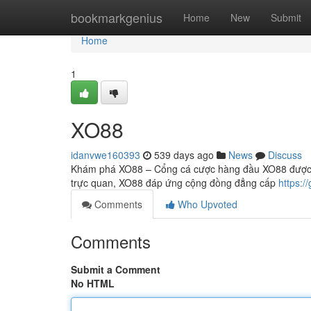
Home
bookmarkgenius
Home
New
Submit
Home
1
XO88
idanvwe160393
539 days ago
News
Discuss
Khám phá XO88 – Cổng cá cược hàng đầu XO88 được đán
trực quan, XO88 đáp ứng cộng đồng đẳng cấp
https:/
Comments
Who Upvoted
Comments
Submit a Comment
No HTML