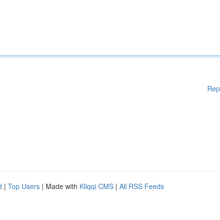
Rep
d
|
Top Users
| Made with
Kliqqi CMS
|
All RSS Feeds