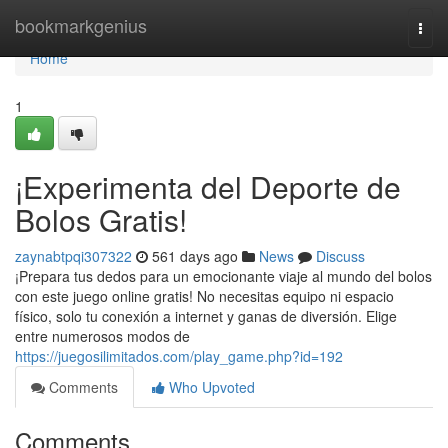
Home
bookmarkgenius
Togg
navi
Home
1
¡Experimenta del Deporte de
Bolos Gratis!
zaynabtpqi307322
561 days ago
News
Discuss
¡Prepara tus dedos para un emocionante viaje al mundo del bolos
con este juego online gratis! No necesitas equipo ni espacio
físico, solo tu conexión a internet y ganas de diversión. Elige
entre numerosos modos de
https://juegosilimitados.com/play_game.php?id=192
Comments
Who Upvoted
Comments