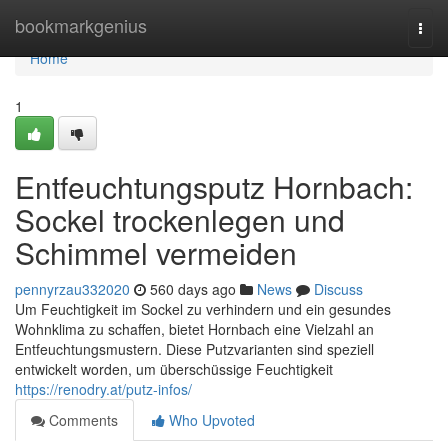
Home
bookmarkgenius
Togg
navi
Home
1
Entfeuchtungsputz Hornbach:
Sockel trockenlegen und
Schimmel vermeiden
pennyrzau332020
560 days ago
News
Discuss
Um Feuchtigkeit im Sockel zu verhindern und ein gesundes
Wohnklima zu schaffen, bietet Hornbach eine Vielzahl an
Entfeuchtungsmustern. Diese Putzvarianten sind speziell
entwickelt worden, um überschüssige Feuchtigkeit
https://renodry.at/putz-infos/
Comments
Who Upvoted