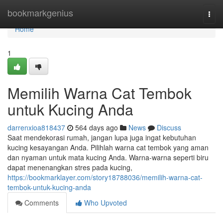
Home
bookmarkgenius
Togg
navi
Home
1
Memilih Warna Cat Tembok
untuk Kucing Anda
darrenxioa818437
564 days ago
News
Discuss
Saat mendekorasi rumah, jangan lupa juga ingat kebutuhan
kucing kesayangan Anda. Pilihlah warna cat tembok yang aman
dan nyaman untuk mata kucing Anda. Warna-warna seperti biru
dapat menenangkan stres pada kucing,
https://bookmarklayer.com/story18788036/memilih-warna-cat-
tembok-untuk-kucing-anda
Comments
Who Upvoted