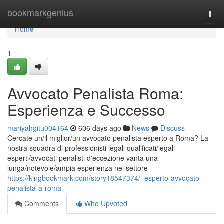
Home
bookmarkgenius
Togg
navi
Home
1
Avvocato Penalista Roma:
Esperienza e Successo
mariyahgitu004164
606 days ago
News
Discuss
Cercate un/il miglior/un avvocato penalista esperto a Roma? La
nostra squadra di professionisti legali qualificati/legali
esperti/avvocati penalisti d'eccezione vanta una
lunga/notevole/ampia esperienza nel settore
https://kingbookmark.com/story18547374/l-esperto-avvocato-
penalista-a-roma
Comments
Who Upvoted