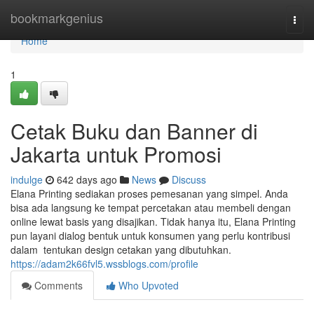
Home
bookmarkgenius
Togg
navi
Home
1
Cetak Buku dan Banner di
Jakarta untuk Promosi
indulge
642 days ago
News
Discuss
Elana Printing sediakan proses pemesanan yang simpel. Anda
bisa ada langsung ke tempat percetakan atau membeli dengan
online lewat basis yang disajikan. Tidak hanya itu, Elana Printing
pun layani dialog bentuk untuk konsumen yang perlu kontribusi
dalam tentukan design cetakan yang dibutuhkan.
https://adam2k66fvl5.wssblogs.com/profile
Comments
Who Upvoted