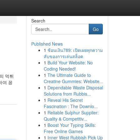
Search
Go
Published News
1
ช้อนเงิน789: เปิดเผยทุกความ
ลับของการเล่นสล็อต
1
Build Your Website: No
Coding Needed!
1
The Ultimate Guide to
의 먹튀
Creatine Gummies: Website...
하여 꽁
1
Dependable Waste Disposal
Solutions from Rubbis...
1
Reveal His Secret
Fascination : The Downlo...
1
Reliable Sulphur Supplier:
Quality & Competitiv...
1
Boost Your Typing Skills:
Free Online Games
1
Inner West Rubbish Pick Up