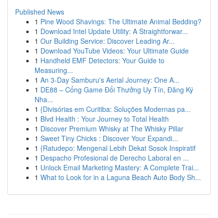
Published News
1
Pine Wood Shavings: The Ultimate Animal Bedding?
1
Download Intel Update Utility: A Straightforwar...
1
Our Building Service: Discover Leading Ar...
1
Download YouTube Videos: Your Ultimate Guide
1
Handheld EMF Detectors: Your Guide to
Measuring...
1
An 3-Day Samburu's Aerial Journey: One A...
1
DE88 – Cổng Game Đổi Thưởng Uy Tín, Đăng Ký
Nha...
1
{Divisórias em Curitiba: Soluções Modernas pa...
1
Blvd Health : Your Journey to Total Health
1
Discover Premium Whisky at The Whisky Pillar
1
Sweet Tiny Chicks : Discover Your Expandi...
1
{Ratudepo: Mengenal Lebih Dekat Sosok Inspiratif
1
Despacho Profesional de Derecho Laboral en ...
1
Unlock Email Marketing Mastery: A Complete Trai...
1
What to Look for in a Laguna Beach Auto Body Sh...