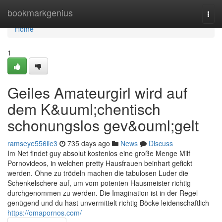
Home
bookmarkgenius
Togg
navi
Home
1
Geiles Amateurgirl wird auf
dem K&uuml;chentisch
schonungslos gev&ouml;gelt
ramseye556lie3
735 days ago
News
Discuss
Im Net findet guy absolut kostenlos eine große Menge Milf
Pornovideos, in welchen pretty Hausfrauen beinhart gefickt
werden. Ohne zu trödeln machen die tabulosen Luder die
Schenkelschere auf, um vom potenten Hausmeister richtig
durchgenommen zu werden. Die Imagination ist in der Regel
genügend und du hast unvermittelt richtig Böcke leidenschaftlich
https://omapornos.com/