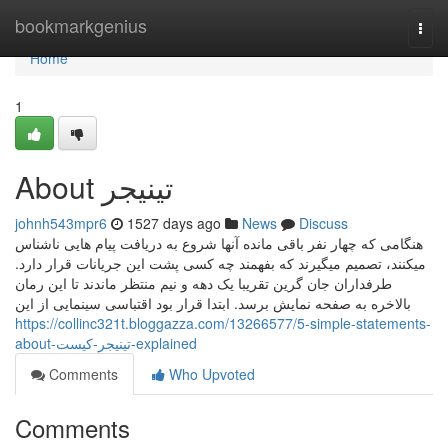
Home
bookmarkgenius
Togg
navi
Home
1
About تینیجر
johnh543mpr6
1527 days ago
News
Discuss
هنگامی که چهار نفر باقی مانده آنها شروع به دریافت پیام هایی ناشناس
میکنند، تصمیم میگیرند که بفهمند چه کسی پشت این جریانات قرار دارد.
طرفداران جان گرین تقریبا یک دهه و نیم منتظر ماندند تا این رمان
بالاخره به صفحه نمایش برسد. ابتدا قرار بود اقتباسی سینمایی از این
https://collinc321t.bloggazza.com/13266577/5-simple-statements-
about-تینیجر-کیست-explained
Comments
Who Upvoted
Comments